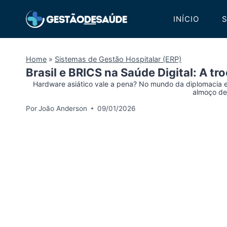
Pular
INÍCIO
S
para
o
Conteúdo
Home
»
Sistemas de Gestão Hospitalar (ERP)
Brasil e BRICS na Saúde Digital: A tr
Hardware asiático vale a pena? No mundo da diplomacia e
almoço de
Por
João Anderson
09/01/2026