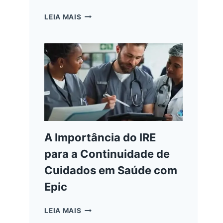
COMO
LEIA MAIS
A
INTELIGÊNCIA
ARTIFICIAL
TRANSFORMA
A
INFORMÁTICA
CLÍNICA
NA
SAÚDE
A Importância do IRE
para a Continuidade de
Cuidados em Saúde com
Epic
A
LEIA MAIS
IMPORTÂNCIA