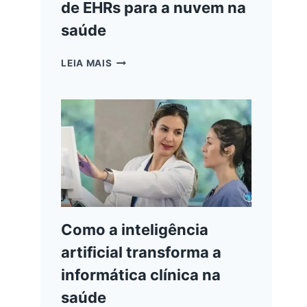
de EHRs para a nuvem na
saúde
BENEFÍCIOS
LEIA MAIS
DA
MIGRAÇÃO
DE
EHRS
PARA
A
NUVEM
NA
SAÚDE
Como a inteligência
artificial transforma a
informática clínica na
saúde