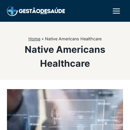
Pular
para
o
Conteúdo
Home
»
Native Americans Healthcare
Native Americans
Healthcare