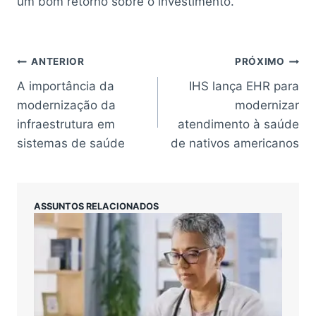
um bom retorno sobre o investimento.
Navegação
ANTERIOR
PRÓXIMO
A importância da
IHS lança EHR para
de
modernização da
modernizar
Post
infraestrutura em
atendimento à saúde
sistemas de saúde
de nativos americanos
ASSUNTOS RELACIONADOS