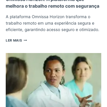
melhora o trabalho remoto com segurança
A plataforma Omnissa Horizon transforma o
trabalho remoto em uma experiência segura e
eficiente, garantindo acesso seguro e otimizado.
OMNISSA
LER MAIS
HORIZON:
A
PLATAFORMA
QUE
MELHORA
O
TRABALHO
REMOTO
COM
SEGURANÇA