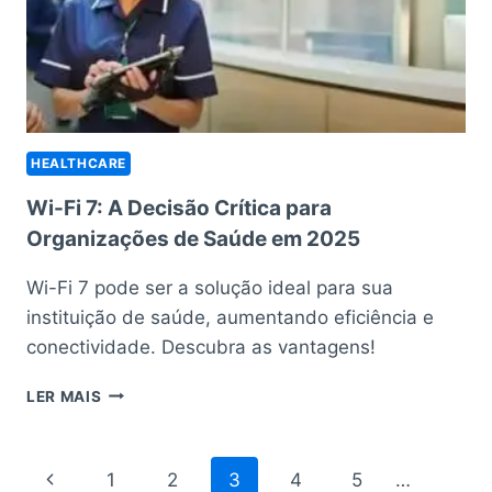
HEALTHCARE
Wi-Fi 7: A Decisão Crítica para
Organizações de Saúde em 2025
Wi-Fi 7 pode ser a solução ideal para sua
instituição de saúde, aumentando eficiência e
conectividade. Descubra as vantagens!
WI-
LER MAIS
FI
7:
A
Navegação
Página
1
2
3
4
5
…
DECISÃO