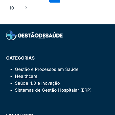
CRÍTICA
da
Anterior
10
Página
PARA
ORGANIZAÇÕES
Página
Seguinte
DE
SAÚDE
EM
2025
CATEGORIAS
Gestão e Processos em Saúde
Healthcare
Saúde 4.0 e Inovação
Sistemas de Gestão Hospitalar (ERP)