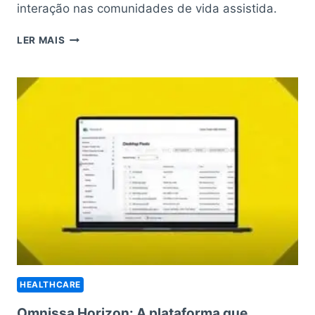
interação nas comunidades de vida assistida.
COMO
LER MAIS
A
INTELIGÊNCIA
ARTIFICIAL
ESTÁ
TRANSFORMANDO
O
CUIDADO
DE
IDOSOS
EM
2025
HEALTHCARE
Omnissa Horizon: A plataforma que