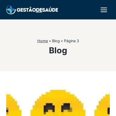
Pular
para
o
Conteúdo
Home
»
Blog
»
Página 3
Blog