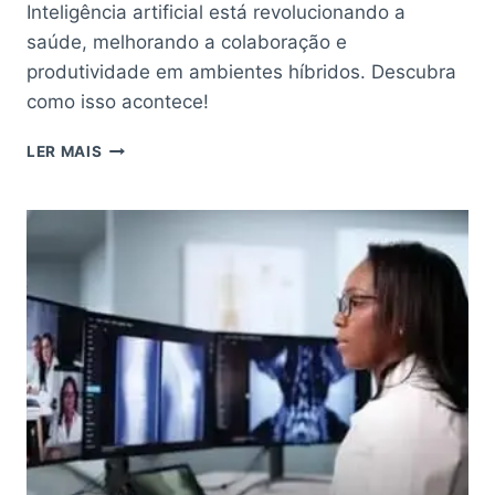
Inteligência artificial está revolucionando a
saúde, melhorando a colaboração e
produtividade em ambientes híbridos. Descubra
como isso acontece!
COMO
LER MAIS
A
INTELIGÊNCIA
ARTIFICIAL
TRANSFORMA
A
COLABORAÇÃO
NA
SAÚDE
EM
AMBIENTES
HÍBRIDOS