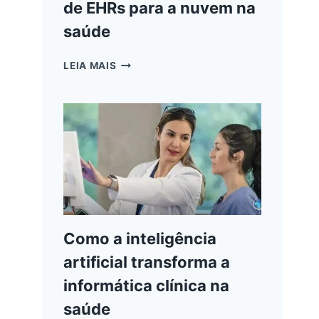
de EHRs para a nuvem na
saúde
BENEFÍCIOS
LEIA MAIS
DA
MIGRAÇÃO
DE
EHRS
PARA
A
NUVEM
NA
SAÚDE
Como a inteligência
artificial transforma a
informática clínica na
saúde