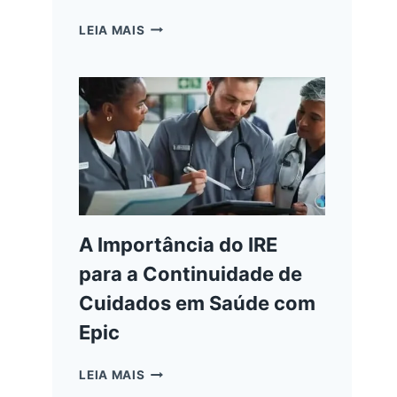
COMO
LEIA MAIS
A
INTELIGÊNCIA
ARTIFICIAL
TRANSFORMA
A
INFORMÁTICA
CLÍNICA
NA
SAÚDE
A Importância do IRE
para a Continuidade de
Cuidados em Saúde com
Epic
A
LEIA MAIS
IMPORTÂNCIA